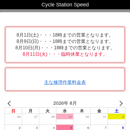
Cycle Station Speed
8月1日(土)・・・18時までの営業となります。
8月9日(日)・・・18時までの営業となります。
8月10日(月)・・・18時までの営業となります。
8月11日(火)・・・臨時休業となります。
主な修理作業料金表
2026年 8月
日
月
火
水
木
金
土
26
27
28
29
30
31
1
2
3
4
5
6
7
8