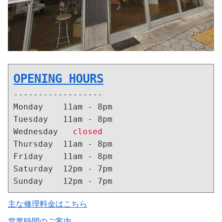
OPENING HOURS
------------------
Monday    11am - 8pm
Tuesday   11am - 8pm
Wednesday   
closed
Thursday  11am - 8pm
Friday    11am - 8pm
Saturday  12pm - 7pm
Sunday    12pm - 7pm
主な修理料金はこちら
営業時間のご案内