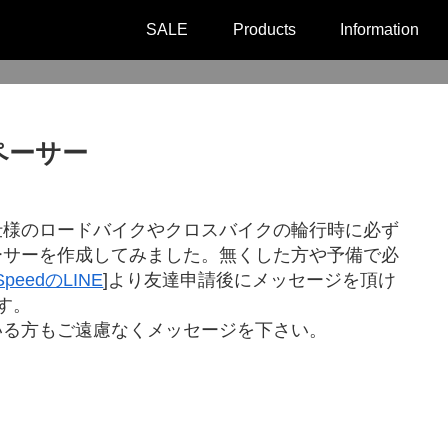
SALE
Products
Information
ペーサー
仕様のロードバイクやクロスバイクの輪行時に必ず
ーサーを作成してみました。無くした方や予備で必
n SpeedのLINE
]より友達申請後にメッセージを頂け
す。
いる方もご遠慮なくメッセージを下さい。